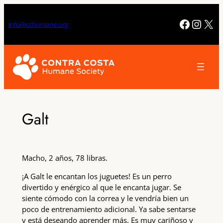
Saltar
al
Facebo
Insta
X
info@cchumane.org
contenido
Galt
Macho, 2 años, 78 libras.
¡A Galt le encantan los juguetes! Es un perro
divertido y enérgico al que le encanta jugar. Se
siente cómodo con la correa y le vendría bien un
poco de entrenamiento adicional. Ya sabe sentarse
y está deseando aprender más. Es muy cariñoso y