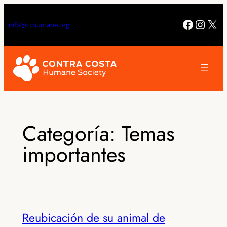
Saltar
al
Facebo
Insta
X
info@cchumane.org
contenido
Categoría:
Temas
importantes
Reubicación de su animal de