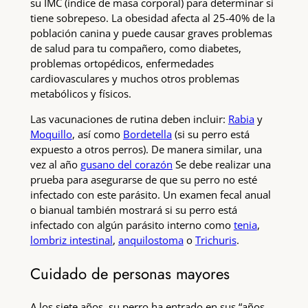
su IMC (índice de masa corporal) para determinar si
tiene sobrepeso. La obesidad afecta al 25-40% de la
población canina y puede causar graves problemas
de salud para tu compañero, como diabetes,
problemas ortopédicos, enfermedades
cardiovasculares y muchos otros problemas
metabólicos y físicos.
Las vacunaciones de rutina deben incluir:
Rabia
y
Moquillo
, así como
Bordetella
(si su perro está
expuesto a otros perros). De manera similar, una
vez al año
gusano del corazón
Se debe realizar una
prueba para asegurarse de que su perro no esté
infectado con este parásito. Un examen fecal anual
o bianual también mostrará si su perro está
infectado con algún parásito interno como
tenia
,
lombriz intestinal
,
anquilostoma
o
Trichuris
.
Cuidado de personas mayores
A los siete años, su perro ha entrado en sus “años